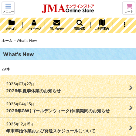
メニュー
カート
カテゴリ
マイページ
問い合わせ
商品検索
ご利用案内
ホーム
>
What's New
What's New
29
件
2026
07
27
年
月
日
2026年 夏季休業のお知らせ
2026
04
15
年
月
日
2026年GW(ゴールデンウィーク)休業期間のお知らせ
2025
12
15
年
月
日
年末年始休業および発送スケジュールについて