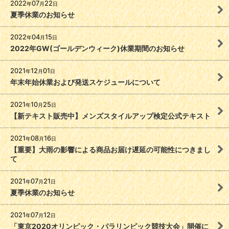
2022
07
22
年
月
日
夏季休業のお知らせ
2022
04
15
年
月
日
2022年GW(ゴールデンウィーク)休業期間のお知らせ
2021
12
01
年
月
日
年末年始休業および発送スケジュールについて
2021
10
25
年
月
日
【新テキスト販売中】メンズスタイルアップ検定公式テキスト
2021
08
16
年
月
日
【重要】大雨の影響による商品お届け遅延の可能性につきまし
て
2021
07
21
年
月
日
夏季休業のお知らせ
2021
07
12
年
月
日
「東京2020オリンピック・パラリンピック競技大会」開催に