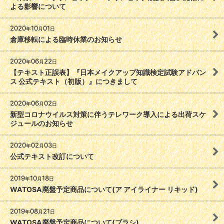
よる影響について
2020
10
01
年
月
日
倉庫移転による臨時休業のお知らせ
2020
06
22
年
月
日
【テキスト正誤表】『日本メイクアップ知識検定試験アドバン
ス 公式テキスト（初版）』につきまして
2020
06
02
年
月
日
新型コロナウイルス対策に伴うテレワーク導入による出荷スケ
ジュールのお知らせ
2020
02
03
年
月
日
公式テキスト改訂について
2019
10
18
年
月
日
WATOSA廃盤予定商品について(ア アイライナー リキッド)
2019
08
21
年
月
日
WATOSA廃盤予定商品について(ブラシ)