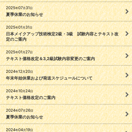
2025
07
31
年
月
日
夏季休業のお知らせ
2025
01
31
年
月
日
日本メイクアップ技術検定2級・3級 試験内容とテキスト改
定のご案内
2025
01
27
年
月
日
テキスト価格改定＆3,2級試験内容変更のご案内
2024
12
20
年
月
日
年末年始休業および発送スケジュールについて
2024
10
24
年
月
日
テキスト価格改定のご案内
2024
07
26
年
月
日
夏季休業のお知らせ
2024
04
19
年
月
日