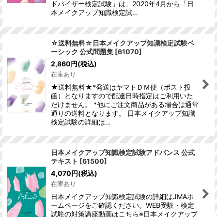
ドバイザー検定試験」は、2020年4月から「日
本メイクアップ知識検定試…
☆送料無料☆日本メイクアップ知識検定試験ベ
ーシック 公式問題集
[
61070
]
2,860
円
(税込)
在庫あり
★送料無料★*発送はヤマトＤＭ便（ポスト投
函）となりますので配達日時指定はご利用いた
だけません。 *他にご注文商品がある場合は通常
通りの送料となります。 日本メイクアップ知識
検定試験の詳細は…
日本メイクアップ知識検定試験アドバンス 公式
テキスト
[
61500
]
4,070
円
(税込)
在庫あり
日本メイクアップ知識検定試験の詳細はJMAホ
ームページをご確認ください。WEB受験・検定
試験の対策講座動画はこちら※日本メイクアップ