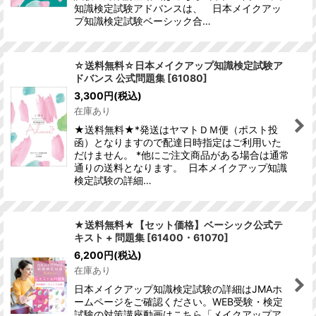
知識検定試験アドバンスは、 日本メイクアッ
プ知識検定試験ベーシック合…
☆送料無料☆日本メイクアップ知識検定試験ア
ドバンス 公式問題集
[
61080
]
3,300
円
(税込)
在庫あり
★送料無料★*発送はヤマトＤＭ便（ポスト投
函）となりますので配達日時指定はご利用いた
だけません。 *他にご注文商品がある場合は通常
通りの送料となります。 日本メイクアップ知識
検定試験の詳細…
★送料無料★【セット価格】ベーシック公式テ
キスト + 問題集
[
61400・61070
]
6,200
円
(税込)
在庫あり
日本メイクアップ知識検定試験の詳細はJMAホ
ームページをご確認ください。WEB受験・検定
試験の対策講座動画はこちら「メイクアップア