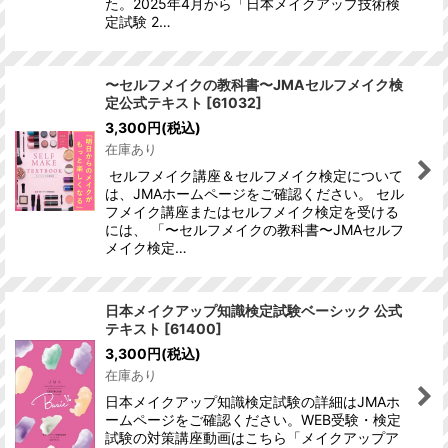
た。2025年4月から「日本メイクアップ技術検
定試験 2…
〜セルフメイクの教科書〜JMAセルフメイク検
定公式テキスト
[
61032
]
3,300
円
(税込)
在庫あり
セルフメイク講座＆セルフメイク検定について
は、JMAホームページをご確認ください。 セル
フメイク講座またはセルフメイク検定を受ける
には、 「〜セルフメイクの教科書〜JMAセルフ
メイク検定…
日本メイクアップ知識検定試験ベーシック 公式
テキスト
[
61400
]
3,300
円
(税込)
在庫あり
日本メイクアップ知識検定試験の詳細はJMAホ
ームページをご確認ください。WEB受験・検定
試験の対策講座動画はこちら「メイクアップア