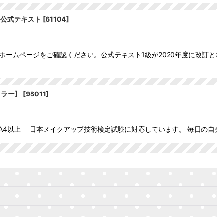
 公式テキスト
[
61104
]
ホームページをご確認ください。公式テキスト1級が2020年度に改訂と
ミラー】
[
98011
]
） *A4以上 日本メイクアップ技術検定試験に対応しています。 毎日の