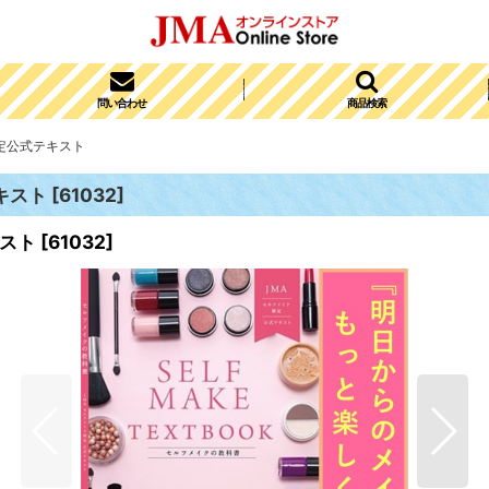
問い合わせ
商品検索
定公式テキスト
キスト
[
61032
]
スト
[
61032
]