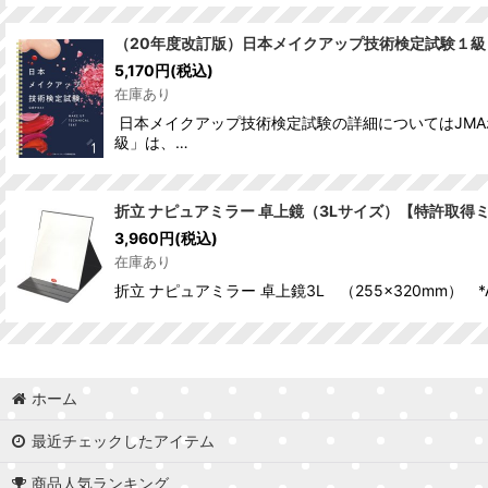
（20年度改訂版）日本メイクアップ技術検定試験１級
5,170
円
(税込)
在庫あり
日本メイクアップ技術検定試験の詳細についてはJMA
級」は、…
折立 ナピュアミラー 卓上鏡（3Lサイズ）【特許取得
3,960
円
(税込)
在庫あり
折立 ナピュアミラー 卓上鏡3L （255×320mm
ホーム
最近チェックしたアイテム
商品人気ランキング