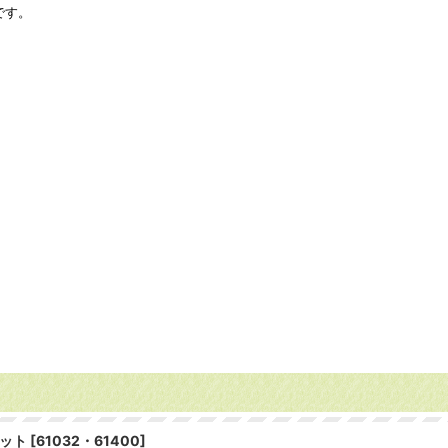
です。
ット
[
61032・61400
]