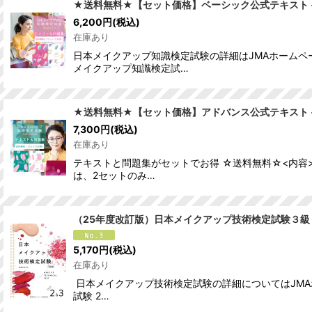
★送料無料★【セット価格】ベーシック公式テキスト 
6,200
円
(税込)
在庫あり
日本メイクアップ知識検定試験の詳細はJMAホームペ
メイクアップ知識検定試…
★送料無料★【セット価格】アドバンス公式テキスト 
7,300
円
(税込)
在庫あり
テキストと問題集がセットでお得 ☆送料無料☆<内容
は、2セットのみ…
（25年度改訂版）日本メイクアップ技術検定試験３級
5,170
円
(税込)
在庫あり
日本メイクアップ技術検定試験の詳細についてはJMA
試験 2…