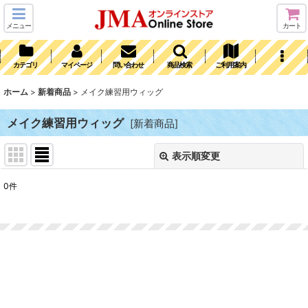
メニュー
カート
カテゴリ
マイページ
問い合わせ
商品検索
ご利用案内
ホーム
>
新着商品
>
メイク練習用ウィッグ
メイク練習用ウィッグ
[
新着商品
]
表示順変更
閉じる
0
件
表示数
:
並び順
:
絞り込む