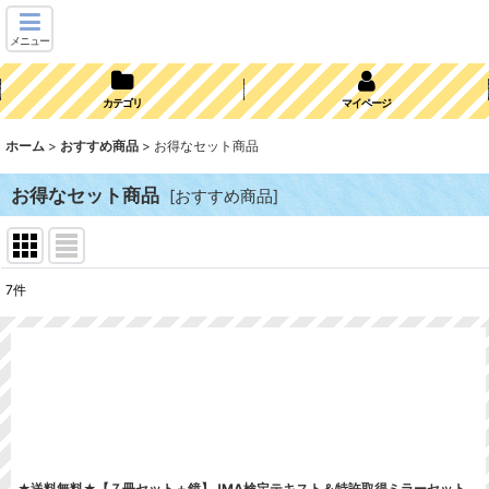
メニュー
カテゴリ
マイページ
ホーム
>
おすすめ商品
>
お得なセット商品
お得なセット商品
[
おすすめ商品
]
7
件
表示数
:
並び順
:
★送料無料★【７冊セット＋鏡】JMA検定テキスト＆特許取得ミラーセット