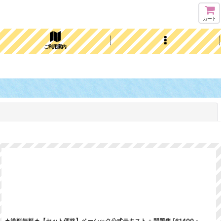
カート
ご利用案内
閉じる
★送料無料★【セット価格】ベーシック公式テキスト + 問題集
[
61400・