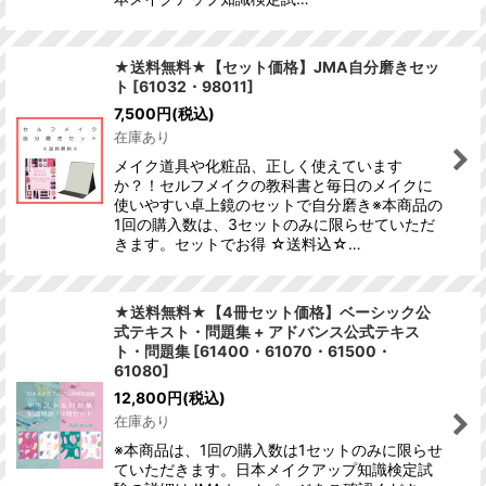
★送料無料★【セット価格】JMA自分磨きセッ
ト
[
61032・98011
]
7,500
円
(税込)
在庫あり
メイク道具や化粧品、正しく使えています
か？！セルフメイクの教科書と毎日のメイクに
使いやすい卓上鏡のセットで自分磨き※本商品の
1回の購入数は、3セットのみに限らせていただ
きます。セットでお得 ☆送料込☆…
★送料無料★【4冊セット価格】ベーシック公
式テキスト・問題集 + アドバンス公式テキス
ト・問題集
[
61400・61070・61500・
61080
]
12,800
円
(税込)
在庫あり
※本商品は、1回の購入数は1セットのみに限らせ
ていただきます。日本メイクアップ知識検定試