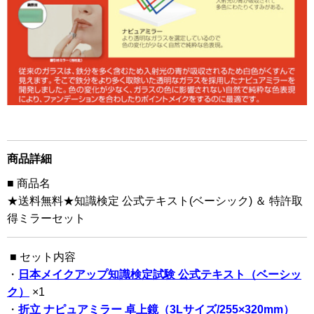
商品詳細
■ 商品名
★送料無料★知識検定 公式テキスト(ベーシック) ＆ 特許取
得ミラーセット
■ セット内容
・
日本メイクアップ知識検定試験 公式テキスト（ベーシッ
ク）
×1
・
折立 ナピュアミラー 卓上鏡（3Lサイズ/255×320mm）