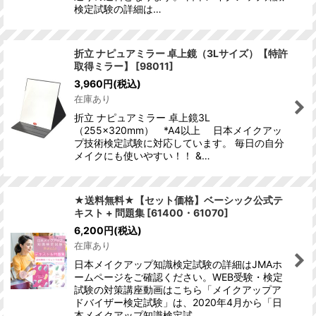
検定試験の詳細は…
折立 ナピュアミラー 卓上鏡（3Lサイズ）【特許
取得ミラー】
[
98011
]
3,960
円
(税込)
在庫あり
折立 ナピュアミラー 卓上鏡3L
（255×320mm） *A4以上 日本メイクアッ
プ技術検定試験に対応しています。 毎日の自分
メイクにも使いやすい！！ &…
★送料無料★【セット価格】ベーシック公式テ
キスト + 問題集
[
61400・61070
]
6,200
円
(税込)
在庫あり
日本メイクアップ知識検定試験の詳細はJMAホ
ームページをご確認ください。WEB受験・検定
試験の対策講座動画はこちら「メイクアップア
ドバイザー検定試験」は、2020年4月から「日
本メイクアップ知識検定試…