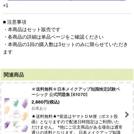
×1
■ 注意事項
・本商品はセット販売です
・各商品の詳細は単品ページをご確認ください
・本商品の1回の購入数は3セットのみに限らせていただき
ます
関連商品
☆送料無料☆日本メイクアップ知識検定試験ベ
ーシック 公式問題集
[
61070
]
2,860
円
(税込)
在庫あり
★送料無料★*発送はヤマトＤＭ便（ポスト投
函）となりますので配達日時指定はご利用いた
だけません。 *他にご注文商品がある場合は通常
通りの送料となります。 日本メイクアップ知識