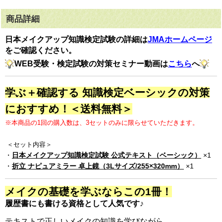
商品詳細
日本メイクアップ知識検定試験の詳細は
JMAホームページ
をご確認ください。
WEB受験・検定試験の対策セミナー動画は
こちら
へ
学ぶ＋確認する 知識検定ベーシックの対策
におすすめ！＜送料無料＞
※本商品の1回の購入数は、3セットのみに限らせていただきます。
＜セット内容＞
・
日本メイクアップ知識検定試験 公式テキスト（ベーシック）
×1
・
折立 ナピュアミラー 卓上鏡（3Lサイズ/255×320mm）
×1
メイクの基礎を学ぶならこの1冊！
履歴書にも書ける資格として人気です♪
テキストで正しいメイクの知識を学びながら、