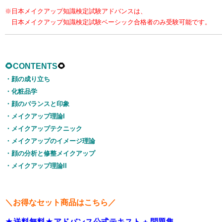
※日本メイクアップ知識検定試験アドバンスは、
日本メイクアップ知識検定試験ベーシック合格者のみ受験可能です。
🌻CONTENTS
🌻
・顔の成り立ち
・化粧品学
・顔のバランスと印象
・メイクアップ理論I
・メイクアップテクニック
・メイクアップのイメージ理論
・顔の分析と修整メイクアップ
・メイクアップ理論II
＼お得なセット商品はこちら／
★送料無料★アドバンス公式テキスト + 問題集