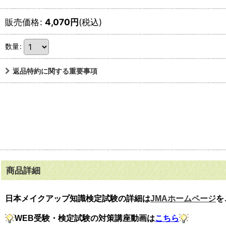
販売価格
:
4,070
円
(税込)
数量
:
返品特約に関する重要事項
商品詳細
日本メイクアップ知識検定試験の
詳細は
JMAホームページ
を
WEB受験・検定試験の対策講座動画は
こちら