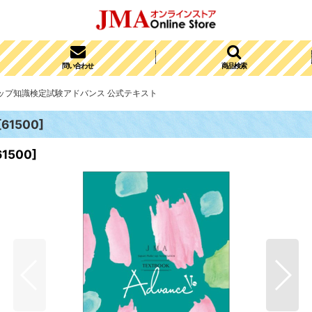
問い合わせ
商品検索
ップ知識検定試験アドバンス 公式テキスト
[
61500
]
61500
]