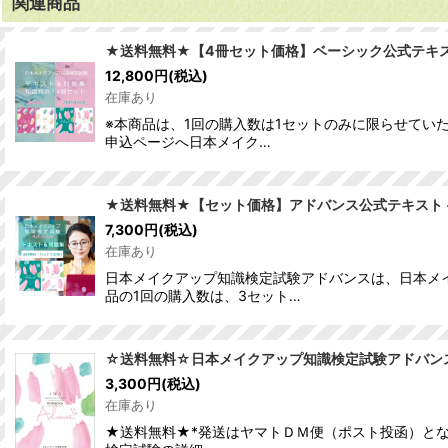
関連商品
★送料無料★【4冊セット価格】ベーシック公式テキス
12,800
円
(税込)
在庫あり
※本商品は、1回の購入数は1セットのみに限らせてい
申込ページへ日本メイク…
★送料無料★【セット価格】アドバンス公式テキスト 
7,300
円
(税込)
在庫あり
日本メイクアップ知識検定試験アドバンスは、日本メ
品の1回の購入数は、3セット…
☆送料無料☆日本メイクアップ知識検定試験アドバンス
3,300
円
(税込)
在庫あり
★送料無料★*発送はヤマトＤＭ便（ポスト投函）とな