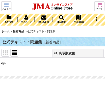
メニュー
カート
カテゴリ
マイページ
問い合わせ
商品検索
ご利用案内
ホーム
>
新着商品
>
公式テキスト・問題集
公式テキスト・問題集
[
新着商品
]
表示順変更
閉じる
0
件
表示数
:
並び順
:
絞り込む