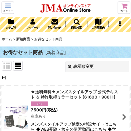
メニュー
カート
カテゴリ
マイページ
問い合わせ
商品検索
ご利用案内
ホーム
>
新着商品
>
お得なセット商品
お得なセット商品
[
新着商品
]
表示順変更
閉じる
1
件
表示数
:
★送料無料★メンズスタイルアップ 公式テキス
ト ＆ 特許取得ミラーセット
[
61600・98011
]
並び順
:
7,500
円
(税込)
絞り込む
在庫あり
メンズスタイルアップ検定の特設サイトはこち
ら ◆WEB受験・検定の講習動画はこちら ◆学